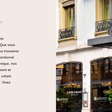
DU
ans
. Que vous
us trouverez
tentionné
unique, nos
ment et
s urbain
. Vivez