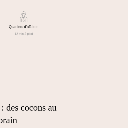
.
Quartiers d’affaires
12 min à pied
: des cocons au
porain